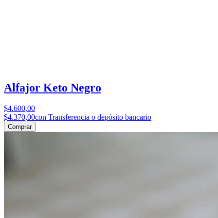
Alfajor Keto Negro
$4.600,00
$4.370,00
con Transferencia o depósito bancario
Comprar