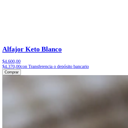
Alfajor Keto Blanco
$4.600,00
$4.370,00
con Transferencia o depósito bancario
Comprar