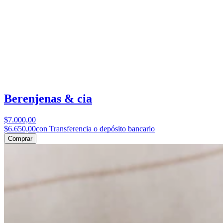
Berenjenas & cia
$7.000,00
$6.650,00
con Transferencia o depósito bancario
Comprar